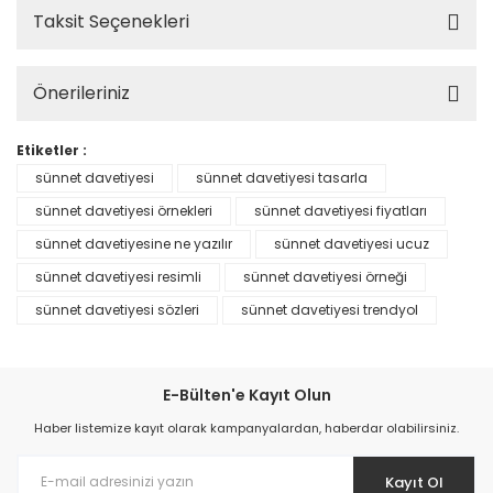
Taksit Seçenekleri
Önerileriniz
Etiketler :
sünnet davetiyesi
sünnet davetiyesi tasarla
sünnet davetiyesi örnekleri
sünnet davetiyesi fiyatları
sünnet davetiyesine ne yazılır
sünnet davetiyesi ucuz
sünnet davetiyesi resimli
sünnet davetiyesi örneği
sünnet davetiyesi sözleri
sünnet davetiyesi trendyol
E-Bülten'e Kayıt Olun
Haber listemize kayıt olarak kampanyalardan, haberdar olabilirsiniz.
Kayıt Ol