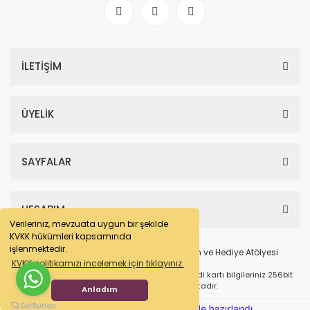
İLETİŞİM
ÜYELİK
SAYFALAR
HESABIM
Verileriniz, mevzuata uygun bir şekilde
KVKK hükümleri kapsamında
işlenmektedir.
KVKK politikamızı incelemek için tıklayınız.
DeBu Tasarım 2024 © Tüm Hakları Saklıdır. Kredi kartı bilgileriniz 256bit
SSL sertifikası ile korunmaktadır.
Anladım
ile
ideasoft
e-