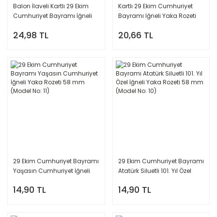
Balon İlaveli Kartlı 29 Ekim
Kartlı 29 Ekim Cumhuriyet
Cumhuriyet Bayramı İğneli
Bayramı İğneli Yaka Rozeti
Yaka Rozeti 58 mm (Model
58 mm (Model No: 01)
24,98 TL
20,66 TL
No: 01)
29 Ekim Cumhuriyet Bayramı
29 Ekim Cumhuriyet Bayramı
Yaşasın Cumhuriyet İğneli
Atatürk Siluetli 101. Yıl Özel
Yaka Rozeti 58 mm (Model
İğneli Yaka Rozeti 58 mm
14,90 TL
14,90 TL
No: 11)
(Model No: 10)