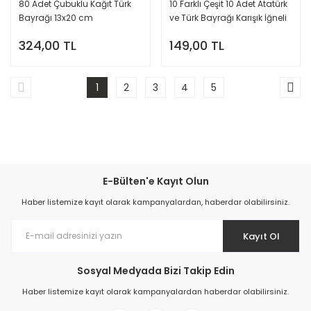
80 Adet Çubuklu Kağıt Türk
10 Farklı Çeşit 10 Adet Atatürk
Bayrağı 13x20 cm
ve Türk Bayrağı Karışık İğneli
Yaka Rozeti 58 mm Büyük
324,00 TL
149,00 TL
Boy
1
2
3
4
5
E-Bülten'e Kayıt Olun
Haber listemize kayıt olarak kampanyalardan, haberdar olabilirsiniz.
Kayıt Ol
Sosyal Medyada Bizi Takip Edin
Haber listemize kayıt olarak kampanyalardan haberdar olabilirsiniz.