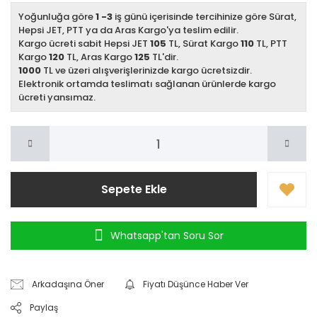
Yoğunluğa göre
1 -3
iş günü içerisinde tercihinize göre Sürat,
Hepsi JET, PTT ya da Aras Kargo'ya teslim edilir.
Kargo ücreti sabit Hepsi JET
105
TL, Sürat Kargo
110
TL, PTT
Kargo
120
TL, Aras Kargo
125
TL'dir.
1000
TL ve üzeri alışverişlerinizde kargo ücretsizdir.
Elektronik ortamda teslimatı sağlanan ürünlerde kargo
ücreti yansımaz.
Sepete Ekle
Whatsapp'tan Soru Sor
Arkadaşına Öner
Fiyatı Düşünce Haber Ver
Paylaş