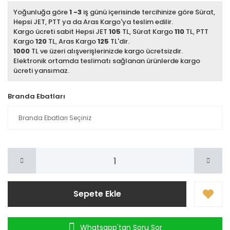
Yoğunluğa göre
1 -3
iş günü içerisinde tercihinize göre Sürat,
Hepsi JET, PTT ya da Aras Kargo'ya teslim edilir.
Kargo ücreti sabit Hepsi JET
105
TL, Sürat Kargo
110
TL, PTT
Kargo
120
TL, Aras Kargo
125
TL'dir.
1000
TL ve üzeri alışverişlerinizde kargo ücretsizdir.
Elektronik ortamda teslimatı sağlanan ürünlerde kargo
ücreti yansımaz.
Branda Ebatları
Sepete Ekle
Whatsapp'tan Soru Sor