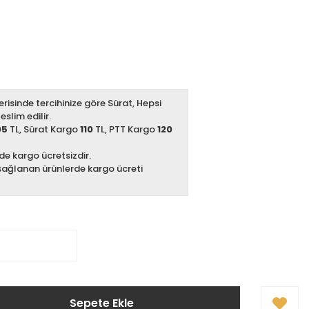
erisinde tercihinize göre Sürat, Hepsi
slim edilir.
05
TL, Sürat Kargo
110
TL, PTT Kargo
120
zde kargo ücretsizdir.
sağlanan ürünlerde kargo ücreti
Sepete Ekle