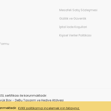
Mesafeli Satış Sözleşmesi
Gizlilik ve Güvenlik
İptal İade Koşullari
Kişisel Veriler Politikası
 Formu
SL sertifikası ile korunmaktadır.
lenmektedir.
KVKK politikamızı incelemek için tıklayınız.