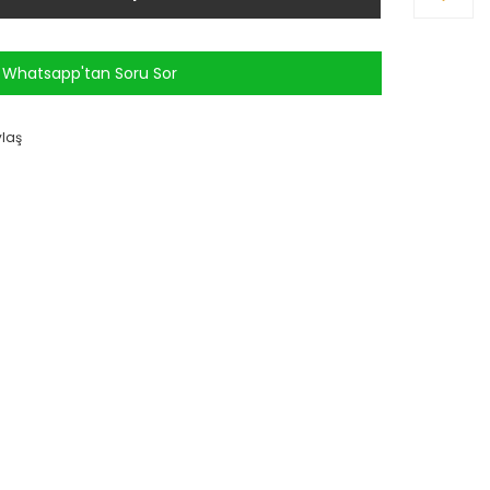
Whatsapp'tan Soru Sor
ylaş