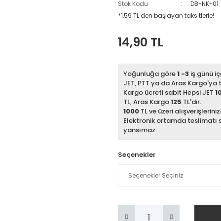
Stok Kodu
DB-NK-01
*1,59 TL den başlayan taksitlerle!
14,90 TL
Yoğunluğa göre
1 -3
iş günü iç
JET, PTT ya da Aras Kargo'ya te
Kargo ücreti sabit Hepsi JET
1
TL, Aras Kargo
125
TL'dir.
1000
TL ve üzeri alışverişlerini
Elektronik ortamda teslimatı 
yansımaz.
Seçenekler