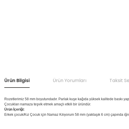
Ürün Bilgisi
Ürün Yorumları
Taksit S
Rozetlerimiz 58 mm boyutundadır. Parlak kuşe kağıda yüksek kalitede baskı yapı
Çocukları namaza teşvik etmek amaçlı etkili bir üründür.
Ürün İçeriği:
Erkek çocuk/Kız Çocuk için Namaz Kılıyorum 58 mm (yaklaşık 6 cm) çapında iğne