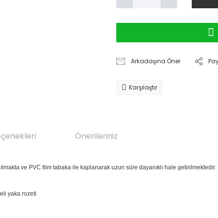
Arkadaşına Öner
Pa
Karşılaştır
eçenekleri
Önerileriniz
lmakta ve PVC film tabaka ile kaplanarak uzun süre dayanıklı hale getirilmektedir.
li yaka rozeti