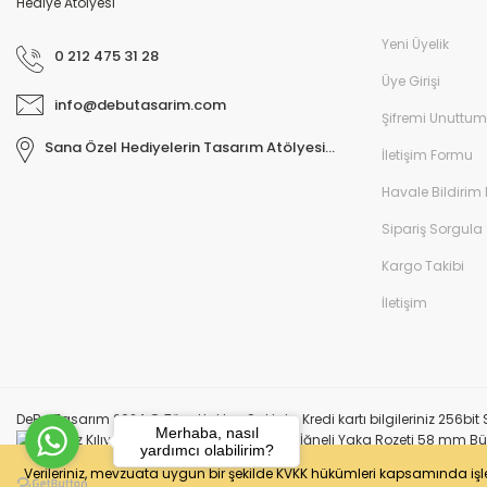
Yeni Üyelik
0 212 475 31 28
Üye Girişi
info@debutasarim.com
Şifremi Unuttum
Sana Özel Hediyelerin Tasarım Atölyesi...
İletişim Formu
Havale Bildirim
Sipariş Sorgula
Kargo Takibi
İletişim
DeBu Tasarım 2024 © Tüm Hakları Saklıdır. Kredi kartı bilgileriniz 256bit S
Merhaba, nasıl
yardımcı olabilirim?
Verileriniz, mevzuata uygun bir şekilde KVKK hükümleri kapsamında iş