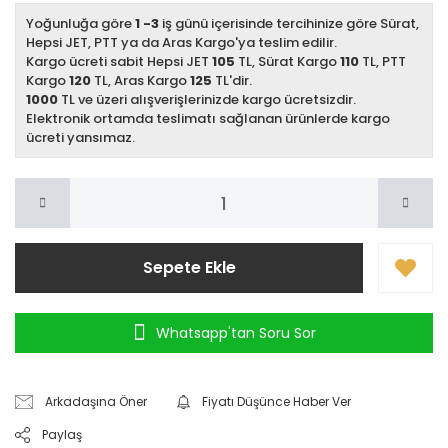
Yoğunluğa göre
1 -3
iş günü içerisinde tercihinize göre Sürat,
Hepsi JET, PTT ya da Aras Kargo'ya teslim edilir.
Kargo ücreti sabit Hepsi JET
105
TL, Sürat Kargo
110
TL, PTT
Kargo
120
TL, Aras Kargo
125
TL'dir.
1000
TL ve üzeri alışverişlerinizde kargo ücretsizdir.
Elektronik ortamda teslimatı sağlanan ürünlerde kargo
ücreti yansımaz.
Sepete Ekle
Whatsapp'tan Soru Sor
Arkadaşına Öner
Fiyatı Düşünce Haber Ver
Paylaş