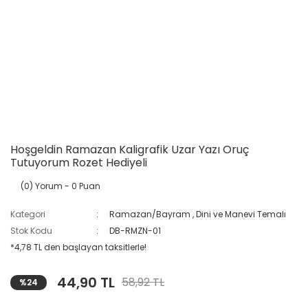
Hoşgeldin Ramazan Kaligrafik Uzar Yazı Oruç
Tutuyorum Rozet Hediyeli
(0) Yorum
- 0 Puan
Kategori
Ramazan/Bayram
,
Dini ve Manevi Temalı
Stok Kodu
DB-RMZN-01
*4,78 TL den başlayan taksitlerle!
44,90 TL
58,92 TL
%24