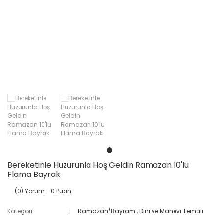
Gençlik ve Spor Bayramı (19 Mayıs)
Kadınlar Günü
Kalemler
Kitap Kurdu
Renkli Baskı
Nöbetçi Öğrenci
Grafik Tasarım ve Baskı Hizmetleri
Okula Başladım
Öğrenci Motivasyon Ürünleri
Örnek Öğrenci
Sınıf Başkanı/Başkan Yardımcısı
Bereketinle Huzurunla Hoş Geldin Ramazan 10'lu
Flama Bayrak
(0) Yorum
- 0 Puan
Kategori
Ramazan/Bayram
,
Dini ve Manevi Temalı