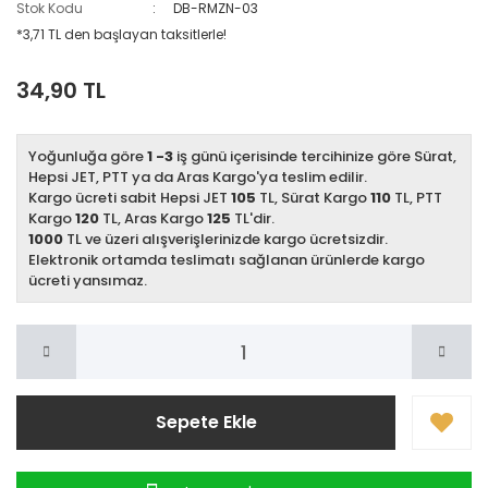
Stok Kodu
DB-RMZN-03
*3,71 TL den başlayan taksitlerle!
34,90 TL
Yoğunluğa göre
1 -3
iş günü içerisinde tercihinize göre Sürat,
Hepsi JET, PTT ya da Aras Kargo'ya teslim edilir.
Kargo ücreti sabit Hepsi JET
105
TL, Sürat Kargo
110
TL, PTT
Kargo
120
TL, Aras Kargo
125
TL'dir.
1000
TL ve üzeri alışverişlerinizde kargo ücretsizdir.
Elektronik ortamda teslimatı sağlanan ürünlerde kargo
ücreti yansımaz.
Sepete Ekle