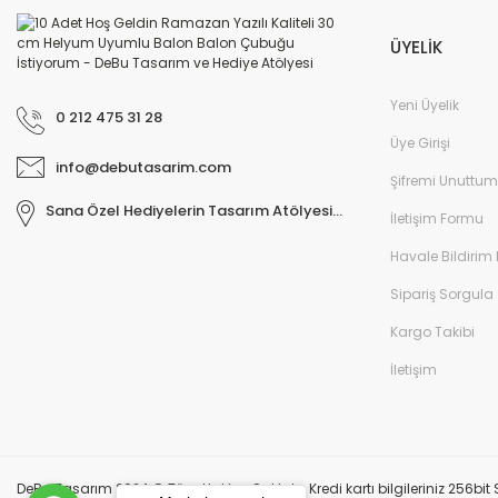
ÜYELİK
Yeni Üyelik
0 212 475 31 28
Üye Girişi
info@debutasarim.com
Şifremi Unuttum
Sana Özel Hediyelerin Tasarım Atölyesi...
İletişim Formu
Havale Bildirim
Sipariş Sorgula
Kargo Takibi
İletişim
DeBu Tasarım 2024 © Tüm Hakları Saklıdır. Kredi kartı bilgileriniz 256bit S