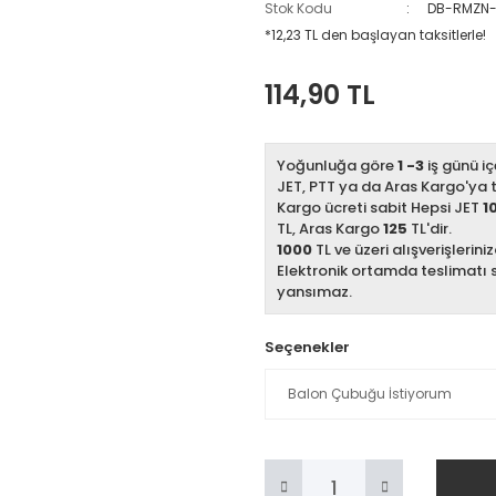
Stok Kodu
DB-RMZN-
*12,23 TL den başlayan taksitlerle!
114,90 TL
Yoğunluğa göre
1 -3
iş günü iç
JET, PTT ya da Aras Kargo'ya te
Kargo ücreti sabit Hepsi JET
1
TL, Aras Kargo
125
TL'dir.
1000
TL ve üzeri alışverişlerini
Elektronik ortamda teslimatı 
yansımaz.
Seçenekler