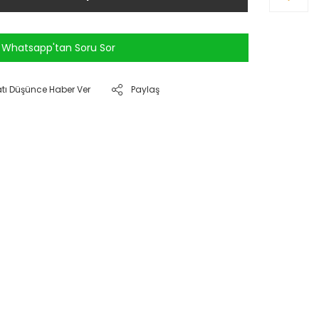
Whatsapp'tan Soru Sor
atı Düşünce Haber Ver
Paylaş