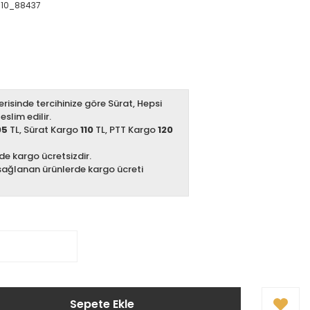
10_88437
erisinde tercihinize göre Sürat, Hepsi
slim edilir.
05
TL, Sürat Kargo
110
TL, PTT Kargo
120
zde kargo ücretsizdir.
sağlanan ürünlerde kargo ücreti
Sepete Ekle