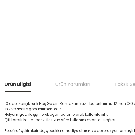
Ürün Bilgisi
Ürün Yorumları
Taksit S
10 adet karışık renk Hoş Geldin Ramazan yazılı balonlarımız 12 inch (30
İnik vaziyette gönderilmekltedir.
Helyum gazı ile şişirilerek uçan balon olarak kullanılabilir.
Çift taraflı kaliteli baskı ile uzun süre kullanım avantajı sağlar.
Fotoğraf çekimlerinde, çocuklara hediye olarak ve dekorasyon amaçlı kul