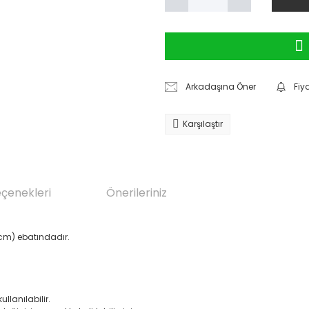
Arkadaşına Öner
Fiy
Karşılaştır
eçenekleri
Önerileriniz
 cm) ebatındadır.
lanılabilir.