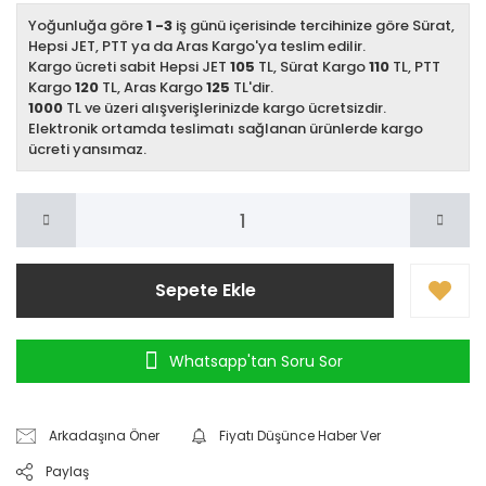
Yoğunluğa göre
1 -3
iş günü içerisinde tercihinize göre Sürat,
Hepsi JET, PTT ya da Aras Kargo'ya teslim edilir.
Kargo ücreti sabit Hepsi JET
105
TL, Sürat Kargo
110
TL, PTT
Kargo
120
TL, Aras Kargo
125
TL'dir.
1000
TL ve üzeri alışverişlerinizde kargo ücretsizdir.
Elektronik ortamda teslimatı sağlanan ürünlerde kargo
ücreti yansımaz.
Sepete Ekle
Whatsapp'tan Soru Sor
Arkadaşına Öner
Fiyatı Düşünce Haber Ver
Paylaş