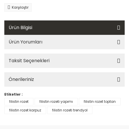
Karşılaştır
Ürün Bilgisi
Ürün Yorumları
Taksit Seçenekleri
Önerileriniz
Etiketler :
filistin rozet
filistin rozeti yapımı
filistin rozet toptan
filistin rozet karpuz
filistin rozeti trendyol