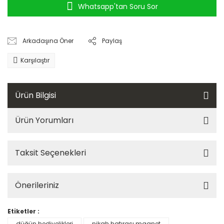
Whatsapp'tan Soru Sor
Arkadaşına Öner
Paylaş
Karşılaştır
Ürün Bilgisi
Ürün Yorumları
Taksit Seçenekleri
Önerileriniz
Etiketler :
düğün hediyelikleri
nikah hatırası magnet