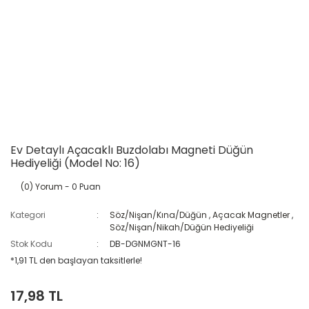
Ev Detaylı Açacaklı Buzdolabı Magneti Düğün
Hediyeliği (Model No: 16)
(0) Yorum
- 0 Puan
Kategori
Söz/Nişan/Kına/Düğün
,
Açacak Magnetler
,
Söz/Nişan/Nikah/Düğün Hediyeliği
Stok Kodu
DB-DGNMGNT-16
*1,91 TL den başlayan taksitlerle!
17,98 TL