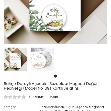
Gençlik ve Spor Bayramı (19 Mayıs)
Kadınlar Günü
Kalemler
Kitap Kurdu
Renkli Baskı
Nöbetçi Öğrenci
Grafik Tasarım ve Baskı Hizmetleri
Okula Başladım
Öğrenci Motivasyon Ürünleri
Örnek Öğrenci
Sınıf Başkanı/Başkan Yardımcısı
Bahçe Detaylı Açacaklı Buzdolabı Magneti Düğün
Hediyeliği (Model No: 09) Kartlı Jelatinli
(0) Yorum
- 0 Puan
Kategori
Söz/Nişan/Kına/Düğün
,
Açacak Magnetler
,