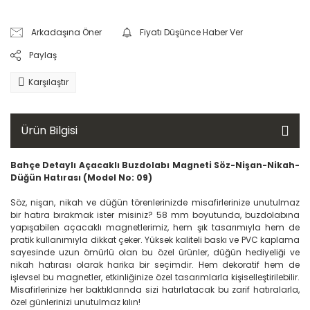
Arkadaşına Öner
Fiyatı Düşünce Haber Ver
Paylaş
Karşılaştır
Ürün Bilgisi
Bahçe Detaylı Açacaklı Buzdolabı Magneti
Söz-Nişan-Nikah-
Düğün Hatırası (Model No: 09)
Söz, nişan, nikah ve düğün törenlerinizde misafirlerinize unutulmaz
bir hatıra bırakmak ister misiniz? 58 mm boyutunda, buzdolabına
yapışabilen açacaklı magnetlerimiz, hem şık tasarımıyla hem de
pratik kullanımıyla dikkat çeker. Yüksek kaliteli baskı ve PVC kaplama
sayesinde uzun ömürlü olan bu özel ürünler, düğün hediyeliği ve
nikah hatırası olarak harika bir seçimdir. Hem dekoratif hem de
işlevsel bu magnetler, etkinliğinize özel tasarımlarla kişiselleştirilebilir.
Misafirlerinize her baktıklarında sizi hatırlatacak bu zarif hatıralarla,
özel günlerinizi unutulmaz kılın!