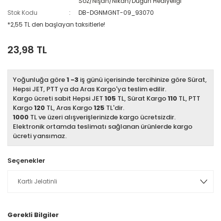
Söz/Nişan/Nikah/Düğün Hediyeliği
Stok Kodu
DB-DGNMGNT-09_93070
*2,55 TL den başlayan taksitlerle!
23,98 TL
Yoğunluğa göre
1 -3
iş günü içerisinde tercihinize göre Sürat,
Hepsi JET, PTT ya da Aras Kargo'ya teslim edilir.
Kargo ücreti sabit Hepsi JET
105
TL, Sürat Kargo
110
TL, PTT
Kargo
120
TL, Aras Kargo
125
TL'dir.
1000
TL ve üzeri alışverişlerinizde kargo ücretsizdir.
Elektronik ortamda teslimatı sağlanan ürünlerde kargo
ücreti yansımaz.
Seçenekler
Gerekli Bilgiler