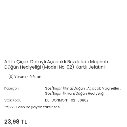
Altta Çiçek Detaylı Açacaklı Buzdolabı Magneti
Düğün Hediyeliği (Model No: 02) Kartlı Jelatinli
(0) Yorum
- 0 Puan
Kategori
Söz/Nişan/Kına/Düğün
,
Açacak Magnetler
,
Söz/Nişan/Nikah/Düğün Hediyeliği
Stok Kodu
DB-DGNMGNT-02_60862
*2,55 TL den başlayan taksitlerle!
23,98 TL