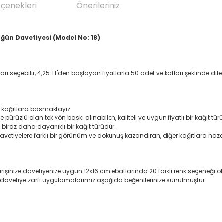
eçenekleri
Önerileriniz
Düğün Davetiyesi (Model No: 18)
arı seçebilir, 4,25 TL'den başlayan fiyatlarla 50 adet ve katları şeklinde diledi
şe kağıtlara basmaktayız.
 pürüzlü olan tek yön baskı alınabilen, kaliteli ve uygun fiyatlı bir kağıt tür
iraz daha dayanıklı bir kağıt türüdür.
a davetiyelere farklı bir görünüm ve dokunuş kazandıran, diğer kağıtlara naz
parişinize davetiyenize uygun 12x16 cm ebatlarında 20 farklı renk seçeneği 
tli davetiye zarfı uygulamalarımız aşağıda beğenilerinize sunulmuştur.