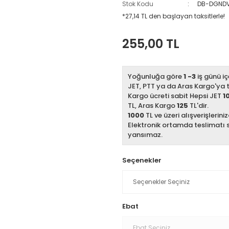
Stok Kodu
DB-DGNDV
*27,14 TL den başlayan taksitlerle!
255,00 TL
Yoğunluğa göre
1 -3
iş günü iç
JET, PTT ya da Aras Kargo'ya te
Kargo ücreti sabit Hepsi JET
1
TL, Aras Kargo
125
TL'dir.
1000
TL ve üzeri alışverişlerini
Elektronik ortamda teslimatı 
yansımaz.
Seçenekler
Ebat