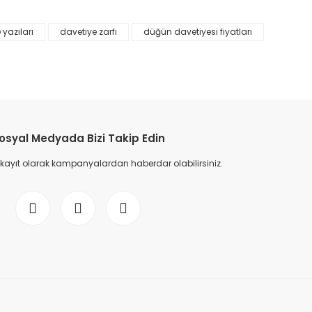
 yazıları
davetiye zarfı
düğün davetiyesi fiyatları
etebilirsiniz.
osyal Medyada Bizi Takip Edin
 kayıt olarak kampanyalardan haberdar olabilirsiniz.