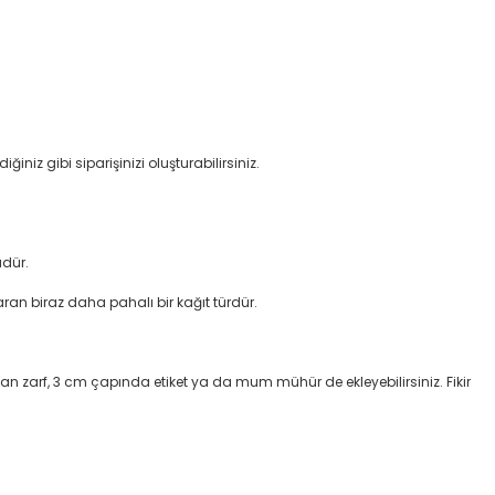
ğiniz gibi siparişinizi oluşturabilirsiniz.
üdür.
aran biraz daha pahalı bir kağıt türdür.
olan zarf, 3 cm çapında etiket ya da mum mühür de ekleyebilirsiniz. Fikir