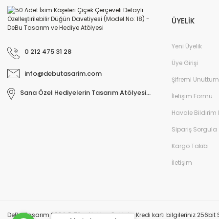
ÜYELİK
Yeni Üyelik
0 212 475 31 28
Üye Girişi
info@debutasarim.com
Şifremi Unuttum
Sana Özel Hediyelerin Tasarım Atölyesi...
İletişim Formu
Havale Bildirim
Sipariş Sorgula
Kargo Takibi
İletişim
DeBu Tasarım 2024 © Tüm Hakları Saklıdır. Kredi kartı bilgileriniz 256bit S