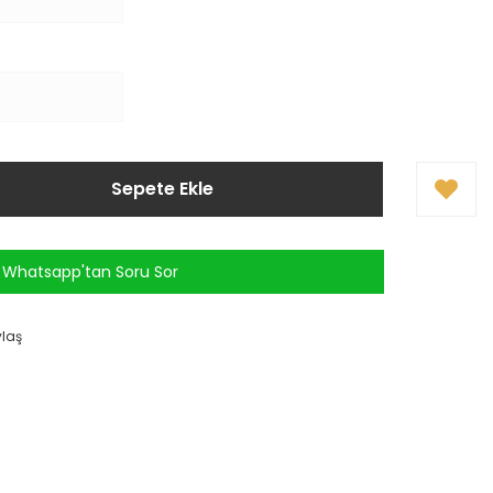
Sepete Ekle
Whatsapp'tan Soru Sor
ylaş