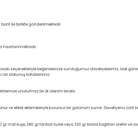
bant ile birlikte gönderilmektedir.
nda hazırlanmaktadır.
baskı seçenekleriyle beğenilerinize sunduğumuz davetiyelerimiz, özel günler
i bir dokunuş katabilirsiniz.
lerinize unutulmaz bir ilk izlenim bırakır.
ühür ve etiket eklemeleriyle kusursuz bir görünüm sunar. Davetiyeniz zarif 
gr mat kuşe, 280 gr fantazi tuale veya 230 gr bristol kağıttan üretilir ve zar