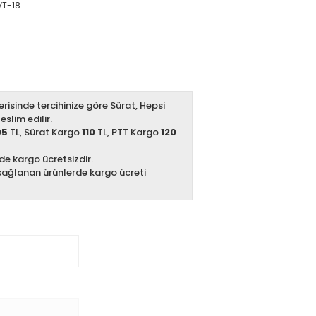
T-18
erisinde tercihinize göre Sürat, Hepsi
slim edilir.
05
TL, Sürat Kargo
110
TL, PTT Kargo
120
zde kargo ücretsizdir.
sağlanan ürünlerde kargo ücreti