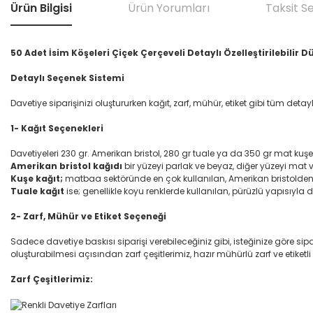
Ürün Bilgisi
Ürün Yorumları
Taksit S
50 Adet İsim Köşeleri Çiçek Çerçeveli Detaylı Özelleştirilebilir 
Detaylı Seçenek Sistemi
Davetiye siparişinizi oluştururken kağıt, zarf, mühür, etiket gibi tüm detayl
1- Kağıt Seçenekleri
Davetiyeleri 230 gr. Amerikan bristol, 280 gr tuale ya da 350 gr mat ku
Amerikan bristol kağıdı
bir yüzeyi parlak ve beyaz, diğer yüzeyi mat ve
Kuşe kağıt;
matbaa sektöründe en çok kullanılan, Amerikan bristolden b
Tuale kağıt
ise; genellikle koyu renklerde kullanılan, pürüzlü yapısıyl
2- Zarf, Mühür ve Etiket Seçeneği
Sadece davetiye baskısı siparişi verebileceğiniz gibi, isteğinize göre si
oluşturabilmesi açısından zarf çeşitlerimiz, hazır mühürlü zarf ve etike
Zarf Çeşitlerimiz: