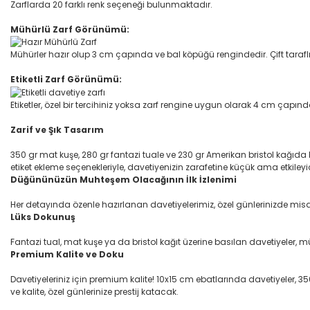
Zarflarda 20 farklı renk seçeneği bulunmaktadır.
Mühürlü Zarf Görünümü:
Mühürler hazır olup 3 cm çapında ve bal köpüğü rengindedir. Çift taraflı 
Etiketli Zarf Görünümü:
Etiketler, özel bir tercihiniz yoksa zarf rengine uygun olarak 4 cm çapı
Zarif ve Şık Tasarım
350 gr mat kuşe, 280 gr fantazi tuale ve 230 gr Amerikan bristol kağıda 
etiket ekleme seçenekleriyle, davetiyenizin zarafetine küçük ama etkileyic
Düğününüzün Muhteşem Olacağının İlk İzlenimi
Her detayında özenle hazırlanan davetiyelerimiz, özel günlerinizde misafir
Lüks Dokunuş
Fantazi tual, mat kuşe ya da bristol kağıt üzerine basılan davetiyeler, m
Premium Kalite ve Doku
Davetiyeleriniz için premium kalite! 10x15 cm ebatlarında davetiyeler, 350 
ve kalite, özel günlerinize prestij katacak.