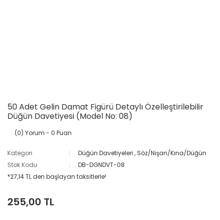
50 Adet Gelin Damat Figürü Detaylı Özelleştirilebilir
Düğün Davetiyesi (Model No: 08)
(0) Yorum
- 0 Puan
Kategori
Düğün Davetiyeleri
,
Söz/Nişan/Kına/Düğün
Stok Kodu
DB-DGNDVT-08
*27,14 TL den başlayan taksitlerle!
255,00 TL