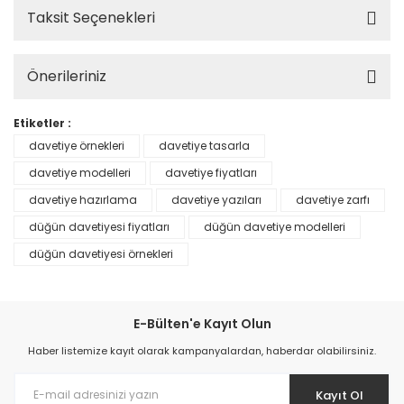
Taksit Seçenekleri
Önerileriniz
Etiketler :
davetiye örnekleri
davetiye tasarla
davetiye modelleri
davetiye fiyatları
davetiye hazırlama
davetiye yazıları
davetiye zarfı
düğün davetiyesi fiyatları
düğün davetiye modelleri
düğün davetiyesi örnekleri
E-Bülten'e Kayıt Olun
Haber listemize kayıt olarak kampanyalardan, haberdar olabilirsiniz.
Kayıt Ol