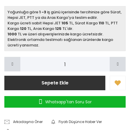
Yoğunluğa göre
1 -3
iş günü içerisinde tercihinize göre Sürat,
Hepsi JET, PTT ya da Aras Kargo'ya teslim edilir.
Kargo ücreti sabit Hepsi JET
105
TL, Sürat Kargo
110
TL, PTT
Kargo
120
TL, Aras Kargo
125
TL'dir.
1000
TL ve üzeri alışverişlerinizde kargo ücretsizdir.
Elektronik ortamda teslimatı sağlanan ürünlerde kargo
ücreti yansımaz.
Sepete Ekle
Whatsapp'tan Soru Sor
Arkadaşına Öner
Fiyatı Düşünce Haber Ver