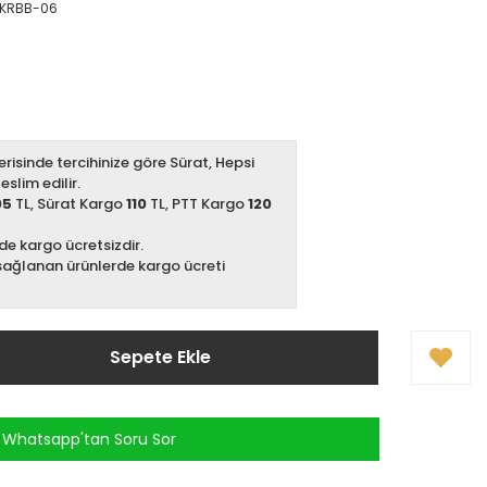
KRBB-06
erisinde tercihinize göre Sürat, Hepsi
slim edilir.
05
TL, Sürat Kargo
110
TL, PTT Kargo
120
zde kargo ücretsizdir.
sağlanan ürünlerde kargo ücreti
Sepete Ekle
Whatsapp'tan Soru Sor