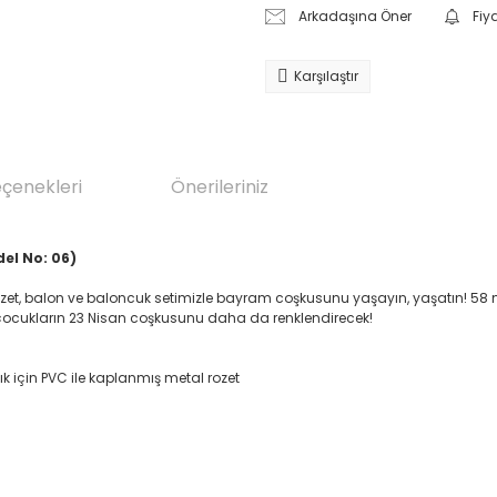
Arkadaşına Öner
Fiy
Karşılaştır
eçenekleri
Önerileriniz
el No: 06)
rozet, balon ve baloncuk setimizle bayram coşkusunu yaşayın, yaşatın! 58 m
 çocukların 23 Nisan coşkusunu daha da renklendirecek!
k için PVC ile kaplanmış metal rozet