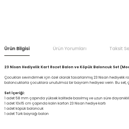
Ürün Bilgisi
Ürün Yorumları
Taksit S
23 Nisan Hediyelik Kart Rozet Balon ve Köpük Baloncuk Set (Mod
Çocukları sevindirmek için özel olarak tasarlanmış 23 Nisan hediyelik 
baloncuklarla çocuklara unutulmaz bir bayram hediyesi verin. Bu set,
Set İçeriği:
1 adet 58 mm çapında yüksek kalitede basılmış ve uzun süre dayanıklılı
1 adet 10x15 cm çapında kalın karton 23 Nisan hediye kartı
1 adet köpük baloncuk
1 adet Türk bayrağı balon