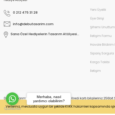
Yeni Üyelik
0 212 475 31 28
Üye Girişi
info@debutasarim.com
Şifremi Unuttum
Sana Özel Hediyelerin Tasarım Atölyesi...
İletişim Formu
Havale Bildirim
Sipariş Sorgula
Kargo Takibi
İletişim
Merhaba, nasıl
DeBu Tasarım 2024 © Tüm Hakları Saklıdır. Kredi kartı bilgileriniz 256bit S
yardımcı olabilirim?
Verileriniz, mevzuata uygun bir şekilde KVKK hükümleri kapsamında iş