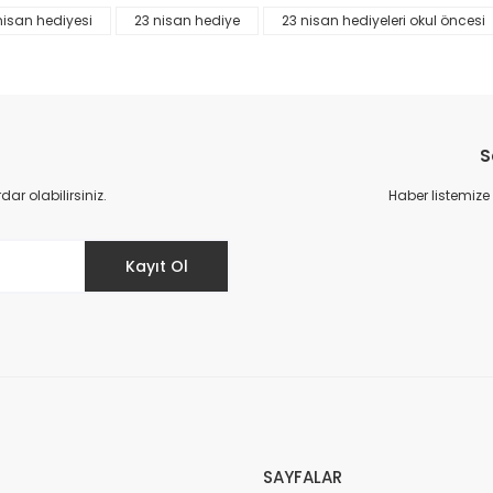
nisan hediyesi
23 nisan hediye
23 nisan hediyeleri okul öncesi
da yetersiz gördüğünüz noktaları öneri formunu kullanarak tarafımıza il
Bu ürüne ilk yorumu siz yapın!
Yorum Yaz
S
r olabilirsiniz.
Haber listemize
Kayıt Ol
Gönder
SAYFALAR