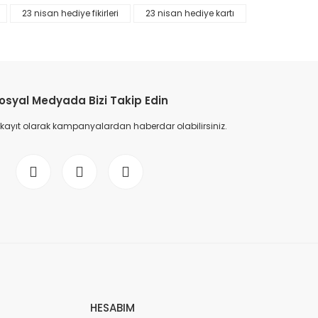
23 nisan hediye fikirleri
23 nisan hediye kartı
etebilirsiniz.
osyal Medyada Bizi Takip Edin
 kayıt olarak kampanyalardan haberdar olabilirsiniz.
HESABIM