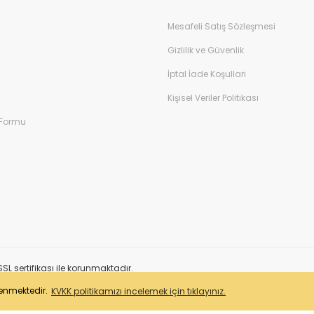
Mesafeli Satış Sözleşmesi
Gizlilik ve Güvenlik
İptal İade Koşullari
Kişisel Veriler Politikası
 Formu
SL sertifikası ile korunmaktadır.
lenmektedir.
KVKK politikamızı incelemek için tıklayınız.
ile
ideasoft
e-