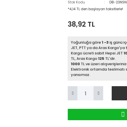
Stok Kodu
DB-23NSN
*4,14 TL den başlayan taksitlerle!
38,92 TL
Yoğunluğa göre
1 -3
iş günü iç
JET, PTT ya da Aras Kargo'ya te
Kargo ücreti sabit Hepsi JET
1
TL, Aras Kargo
125
TL'dir.
1000
TL ve üzeri alışverişlerini
Elektronik ortamda teslimatı 
yansımaz.