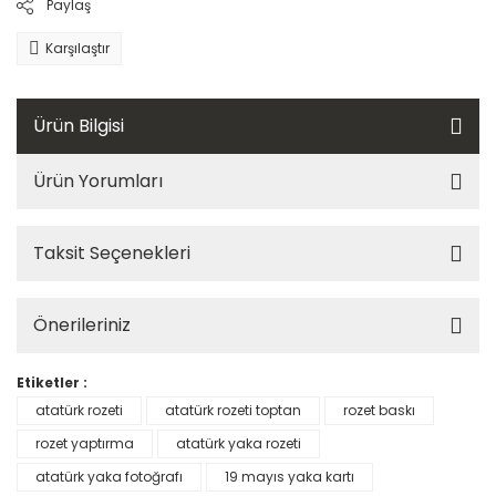
Paylaş
Karşılaştır
Ürün Bilgisi
Ürün Yorumları
Taksit Seçenekleri
Önerileriniz
Etiketler :
atatürk rozeti
atatürk rozeti toptan
rozet baskı
rozet yaptırma
atatürk yaka rozeti
atatürk yaka fotoğrafı
19 mayıs yaka kartı