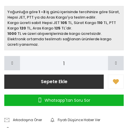
Yoğunluğa göre
1 -3
iş günü içerisinde tercihinize göre Sürat,
Hepsi JET, PTT ya da Aras Kargo'ya teslim edilir.
Kargo ücreti sabit Hepsi JET
105
TL, Sürat Kargo
110
TL, PTT
Kargo
120
TL, Aras Kargo
125
TL'dir.
1000
TL ve üzeri alışverişlerinizde kargo ücretsizdir.
Elektronik ortamda teslimatı sağlanan ürünlerde kargo
ücreti yansımaz.
Sepete Ekle
Whatsapp'tan Soru Sor
Arkadaşına Öner
Fiyatı Düşünce Haber Ver