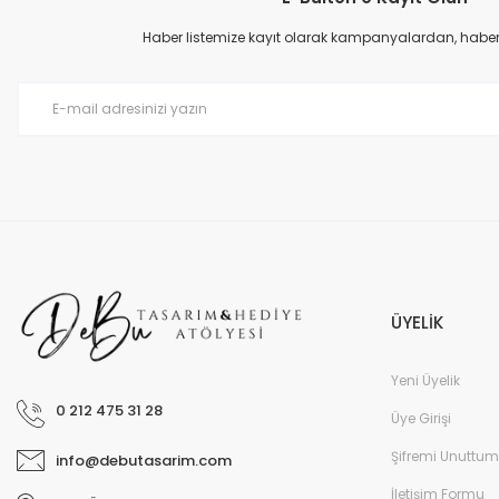
Ürün bilgilerinde hatalar bulunuyor.
Haber listemize kayıt olarak kampanyalardan, haberda
Ürün fiyatı diğer sitelerden daha pahalı.
Bu ürüne benzer farklı alternatifler olmalı.
ÜYELİK
Yeni Üyelik
0 212 475 31 28
Üye Girişi
Şifremi Unuttum
info@debutasarim.com
İletişim Formu