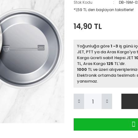
Stok Kodu
DB-19M-0
*1,59 TL den başlayan taksitlerle!
14,90 TL
Yoğunluğa göre
1 -3
iş günü iç
JET, PTT ya da Aras Kargo'ya te
Kargo ücreti sabit Hepsi JET
1
TL, Aras Kargo
125
TL'dir.
1000
TL ve üzeri alışverişlerini
Elektronik ortamda teslimatı 
yansımaz.