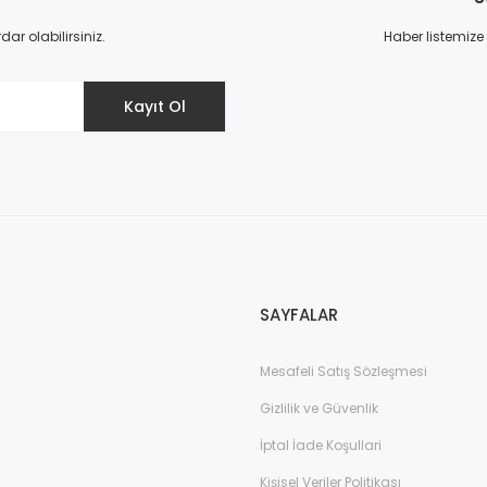
r olabilirsiniz.
Haber listemize
Kayıt Ol
Gönder
SAYFALAR
Mesafeli Satış Sözleşmesi
Gizlilik ve Güvenlik
İptal İade Koşullari
Kişisel Veriler Politikası