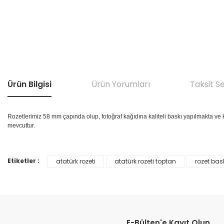
Ürün Bilgisi
Ürün Yorumları
Taksit S
Rozetlerimiz 58 mm çapında olup, fotoğraf kağıdına kaliteli baskı yapılmakta ve
mevcuttur.
Etiketler :
atatürk rozeti
atatürk rozeti toptan
rozet bas
Bu ürünün fiyat bilgisi, resim, ürün açıklamalarında ve diğer konular
Görüş ve önerileriniz için teşekkür ederiz.
Ürün resmi kalitesiz, bozuk veya görüntülenemiyor.
Ürün açıklamasında eksik bilgiler bulunuyor.
E-Bülten'e Kayıt Olun