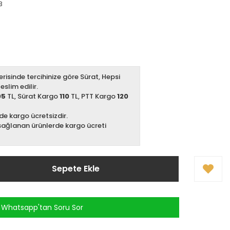
3
erisinde tercihinize göre Sürat, Hepsi
slim edilir.
05
TL, Sürat Kargo
110
TL, PTT Kargo
120
zde kargo ücretsizdir.
sağlanan ürünlerde kargo ücreti
Sepete Ekle
Whatsapp'tan Soru Sor