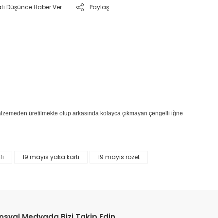
atı Düşünce Haber Ver
Paylaş
l malzemeden üretilmekte olup arkasında kolayca çıkmayan çengelli iğne
fı
19 mayıs yaka kartı
19 mayıs rozet
etebilirsiniz.
osyal Medyada Bizi Takip Edin