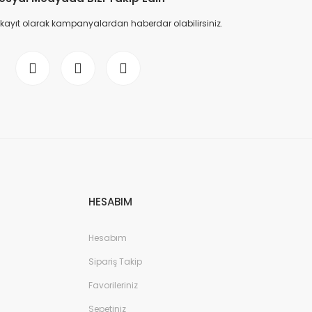
 kayıt olarak kampanyalardan haberdar olabilirsiniz.
HESABIM
Hesabım
Sipariş Takip
Favorileriniz
Sepetiniz