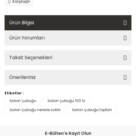
Karşılaştır
Ürün Bilgisi
Ürün Yorumları
Taksit Seçenekleri
Önerileriniz
Etiketler :
balon çubuğu
balon çubuğu 100 lü
balon çubuğu nerede satılır
balon çubuğu toptan
E-Bülten'e Kayıt Olun