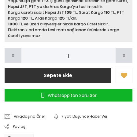
Yoğunluğa göre
1 -3
iş günü içerisinde tercihinize göre Sürat,
Hepsi JET, PTT ya da Aras Kargo'ya teslim edilir.
Kargo ücreti sabit Hepsi JET
105
TL, Sürat Kargo
110
TL, PTT
Kargo
120
TL, Aras Kargo
125
TL'dir.
1000
TL ve üzeri alışverişlerinizde kargo ücretsizdir.
Elektronik ortamda teslimatı sağlanan ürünlerde kargo
ücreti yansımaz.
Sepete Ekle
Whatsapp'tan Soru Sor
Arkadaşına Öner
Fiyatı Düşünce Haber Ver
Paylaş