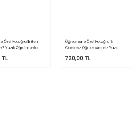
 Özel Fotoğraflı Ben
Öğretmene Özel Fotoğraflı
? Yazılı Öğretmenler
Canımız Öğretmenimiz Yazılı
oğraf Çekim Arka Fon
Öğretmenler Günü Fotoğraf
 TL
720,00 TL
fiş
Çekim Arka Fon Branda Afiş