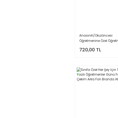
Anasınıfı/Okulöncesi
Öğretmenine Özel Öğret
Günü Fotoğraf Çekim Ar
720,00 TL
Branda Afiş (Model: 02)