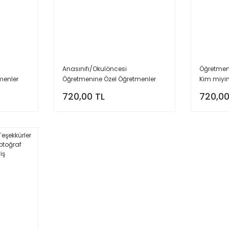
Anasınıfı/Okulöncesi
Öğretmene
menler
Öğretmenine Özel Öğretmenler
Kim miyim
ka Fon
Günü Fotoğraf Çekim Arka Fon
Günü Fot
720,00 TL
720,00
Branda Afiş
Branda A