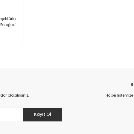
eşekkürler
 Fotoğraf
Afiş
S
r olabilirsiniz.
Haber listemize
Kayıt Ol