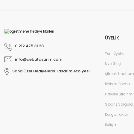
ÜYELİK
0 212 475 31 28
Yeni Üyelik
info@debutasarim.com
Üye Girişi
Sana Özel Hediyelerin Tasarım Atölyesi...
Şifremi Unuttum
İletişim Formu
Havale Bildirim
Sipariş Sorgula
Kargo Takibi
İletişim