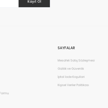
Kayıt Ol
SAYFALAR
Mesafeli Satış Sözleşmesi
Gizlilik ve Güvenlik
İptal İade Koşullari
Kişisel Veriler Politikası
 Formu