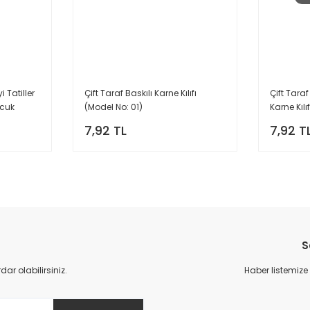
 Tatiller
Çift Taraf Baskılı Karne Kılıfı
Çift Taraf
ncuk
(Model No: 01)
Karne Kılı
7,92 TL
7,92 T
S
r olabilirsiniz.
Haber listemize